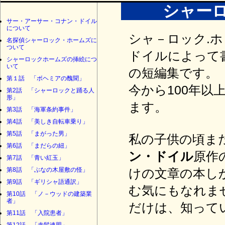
シャー
サー・アーサー・コナン・ドイル
について
シャ－ロック.
名探偵シャーロック・ホームズに
ついて
ドイルによって
シャーロックホームズの挿絵につ
いて
の短編集です。
第１話 「ボヘミアの醜聞」
今から100年
第2話 「シャーロックと踊る人
形」
ます。
第3話 「海軍条約事件」
第4話 「美しき自転車乗り」
第5話 「まがった男」
私の子供の頃ま
第6話 「まだらの紐」
ン・ドイル
原作
第7話 「青い紅玉」
第8話 「ぶなの木屋敷の怪」
けの文章の本し
第9話 「ギリシャ語通訳」
む気にもなれま
第10話 「ノ－ウッドの建築業
者」
だけは、知って
第11話 「入院患者」