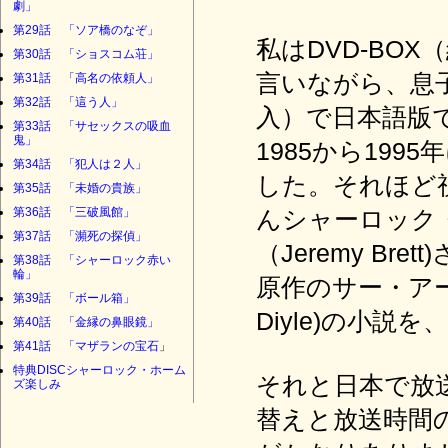
劇」
第29話 「ソア橋のなぞ」
私はDVD-BO
第30話 「ショスコム荘」
言いながら、息
第31話 「高名の依頼人」
第32話 「這う人」
入）で日本語版
第33話 「サセックスの吸血
鬼」
1985から19
第34話 「犯人は２人」
した。それほど
第35話 「未婚の貴族」
第36話 「三破風館」
んシャーロック
第37話 「瀕死の探偵」
（Jeremy B
第38話 「シャーロック赤い
輪」
原作のサー・アーサー
第39話 「ボール箱」
Diyle)の小説を、
第40話 「金縁の鼻眼鏡」
第41話 「マザランの宝石
」
特典DISCシャーロック・ホーム
それと日本で放
ズ楽しみ
替えと放送時間