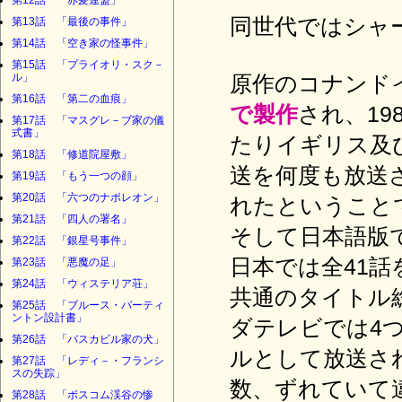
第12話 「赤髪連盟」
同世代ではシャ
第13話 「最後の事件」
第14話 「空き家の怪事件」
第15話 「プライオリ・スク－
ル」
原作のコナンド
第16話 「第二の血痕」
で製作
され、19
第17話 「マスグレ－ブ家の儀
式書」
たりイギリス及
第18話 「修道院屋敷」
送を何度も放送
第19話 「もう一つの顔」
第20話 「六つのナポレオン」
れたということ
第21話 「四人の署名」
そして日本語版で
第22話 「銀星号事件」
日本では全41
第23話 「悪魔の足」
第24話 「ウィステリア荘」
共通のタイトル
第25話 「ブルース・パーティ
ントン設計書」
ダテレビでは4
第26話 「バスカビル家の犬」
ルとして放送さ
第27話 「レディ－・フランシ
スの失踪」
数、ずれていて
第28話 「ボスコム渓谷の惨