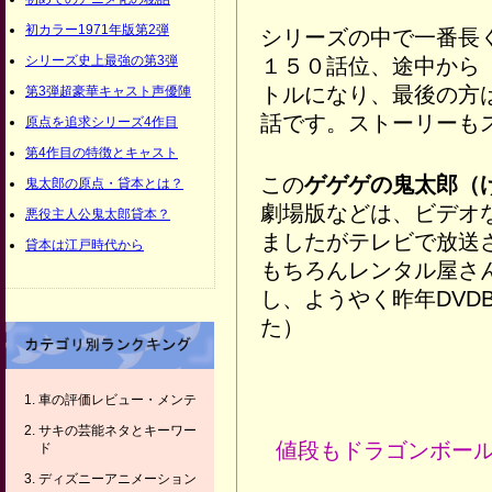
初カラー1971年版第2弾
シリーズの中で一番長
シリーズ史上最強の第3弾
１５０話位、途中から
トルになり、最後の方
第3弾超豪華キャスト声優陣
話です。ストーリーも
原点を追求シリーズ4作目
第4作目の特徴とキャスト
この
ゲゲゲの鬼太郎（
鬼太郎の原点・貸本とは？
劇場版などは、ビデオ
悪役主人公鬼太郎貸本？
ましたがテレビで放送
貸本は江戸時代から
もちろんレンタル屋さ
し、ようやく昨年DVD
た）
車の評価レビュー・メンテ
サキの芸能ネタとキーワー
値段もドラゴンボー
ド
ディズニーアニメーション