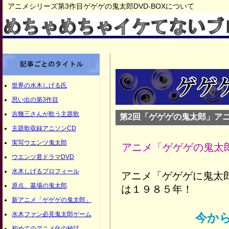
アニメシリーズ第3作目ゲゲゲの鬼太郎DVD‐BOXについて
世界の水木しげる氏
思い出の第3作目
吉幾三さんが歌う主題歌
第2回「ゲゲゲの鬼太郎」アニ
主題歌収録アニソンCD
実写ウエンツ鬼太郎
アニメ「ゲゲゲの鬼太
ウエンツ君ドラマDVD
水木しげるプロフィール
アニメ「ゲゲゲに鬼太
原点、墓場の鬼太郎
は１９８５年！
新アニメ「ゲゲゲの鬼太郎」
水木ファン必見鬼太郎ゲーム
今か
初めてのアニメ化の秘話