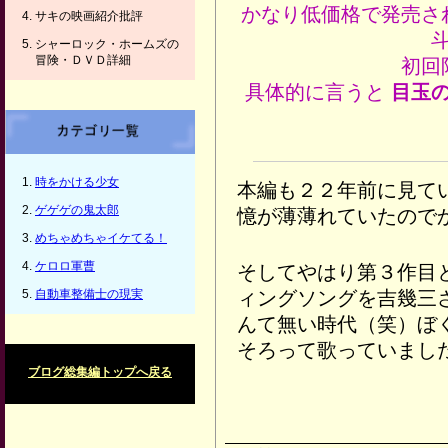
かなり低価格で発売さ
サキの映画紹介批評
シャーロック・ホームズの
冒険・ＤＶＤ詳細
初回
具体的に言うと
目玉
時をかける少女
本編も２２年前に見て
ゲゲゲの鬼太郎
憶が薄薄れていたので
めちゃめちゃイケてる！
ケロロ軍曹
そしてやはり第３作目
自動車整備士の現実
ィングソングを吉幾三
んて無い時代（笑）ぼ
そろって歌っていまし
ブログ総集編トップへ戻る